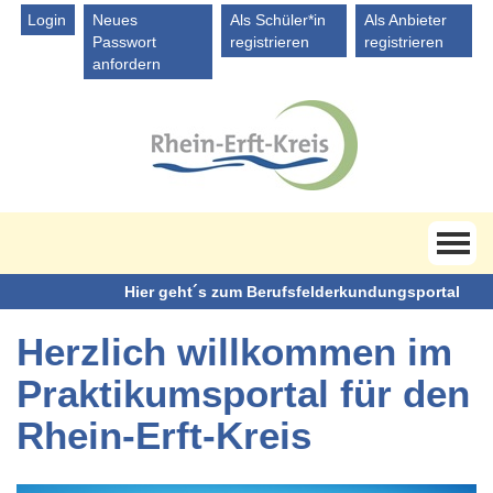
Direkt
Login
Neues
Als Schüler*in
Als Anbieter
zum
Passwort
registrieren
registrieren
Inhalt
anfordern
Hier geht´s zum Berufsfelderkundungsportal
Herzlich willkommen im
Praktikumsportal für den
Rhein-Erft-Kreis