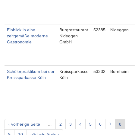
Einblick in eine
Burgrestaurant
52385
Nideggen
zeitgemäße moderne
Nideggen
Gastronomie
GmbH
Schülerpraktikum bei der
Kreissparkasse
53332
Bornheim
Kreissparkasse Köln
Köln
‹ vorherige Seite
…
2
3
4
5
6
7
8
9
10
nächste Seite ›