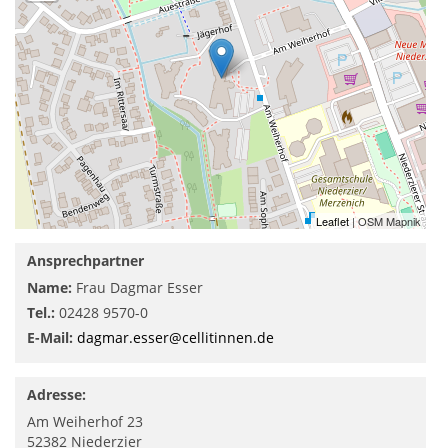
Leaflet
| OSM Mapnik
Ansprechpartner
Name:
Frau Dagmar Esser
Tel.:
02428 9570-0
E-Mail:
dagmar.esser@cellitinnen.de
Adresse:
Am Weiherhof 23
52382
Niederzier