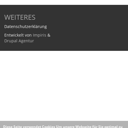
WEITERES
Datenschutzerklärung
Entwickelt von
Impiris
&
Drupal Agentur
Diese Seite verwendet Cookies
Um unsere Webseite für Sie optimal zu
gestalten und fortlaufend verbessern zu können, verwenden wir
Cookies. Durch die weitere Nutzung der Webseite stimmen Sie der
Datenschutzerklärung
Verwendung von Cookies zu.
OK