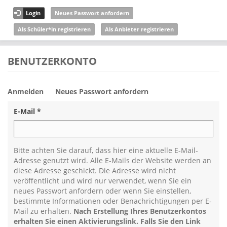
Direkt zum Inhalt
Login
Neues Passwort anfordern
Als Schüler*in registrieren
Als Anbieter registrieren
BENUTZERKONTO
Anmelden
Neues Passwort anfordern
Haupt-Reiter
E-Mail
*
Bitte achten Sie darauf, dass hier eine aktuelle E-Mail-
Adresse genutzt wird. Alle E-Mails der Website werden an
diese Adresse geschickt. Die Adresse wird nicht
veröffentlicht und wird nur verwendet, wenn Sie ein
neues Passwort anfordern oder wenn Sie einstellen,
bestimmte Informationen oder Benachrichtigungen per E-
Mail zu erhalten.
Nach Erstellung Ihres Benutzerkontos
erhalten Sie einen Aktivierungslink. Falls Sie den Link