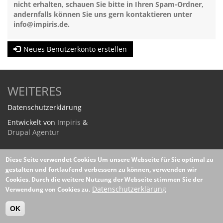
nicht erhalten, schauen Sie bitte in Ihren Spam-Ordner,
andernfalls können Sie uns gern kontaktieren unter
info@impiris.de
.
Neues Benutzerkonto erstellen
WEITERES
Datenschutzerklärung
Entwickelt von
Impiris
&
Drupal Agentur
Diese Seite verwendet Cookies
Um unsere Webseite für Sie optimal zu
gestalten und fortlaufend verbessern zu können, verwenden wir
Cookies. Durch die weitere Nutzung der Webseite stimmen Sie der
Datenschutzerklärung
Verwendung von Cookies zu.
OK