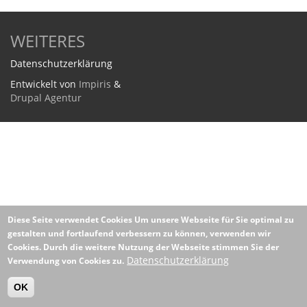
WEITERES
Datenschutzerklärung
Entwickelt von
Impiris
&
Drupal Agentur
Diese Seite verwendet Cookies
Um unsere Webseite für Sie optimal zu
gestalten und fortlaufend verbessern zu können, verwenden wir
Cookies. Durch die weitere Nutzung der Webseite stimmen Sie der
Datenschutzerklärung
Verwendung von Cookies zu.
OK