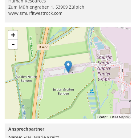
Human Resources
Zum Mühlengraben 1, 53909 Zülpich
www.smurfitwestrock.com
+
-
Leaflet
| OSM Mapnik
Ansprechpartner
Name:
Frau Marie Kreitz